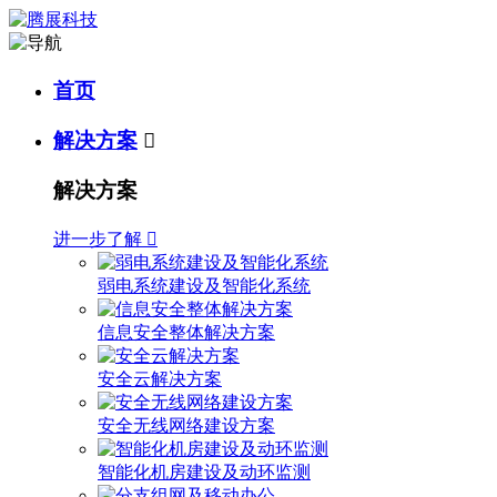
首页
解决方案

解决方案
进一步了解

弱电系统建设及智能化系统
信息安全整体解决方案
安全云解决方案
安全无线网络建设方案
智能化机房建设及动环监测