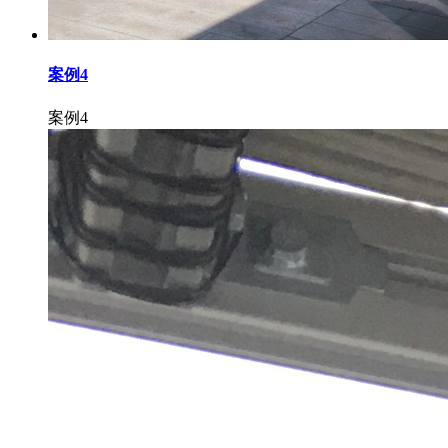
案例4
案例4