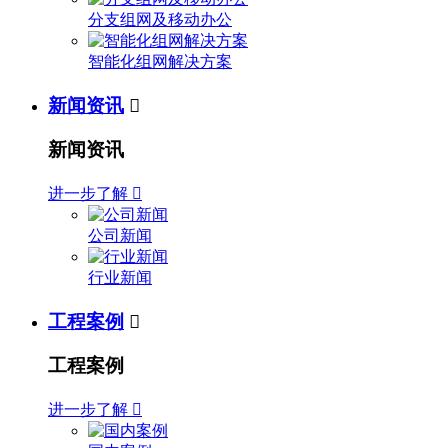
分支组网及移动办公
智能化组网解决方案
新闻资讯

新闻资讯
进一步了解

公司新闻
行业新闻
工程案例

工程案例
进一步了解
