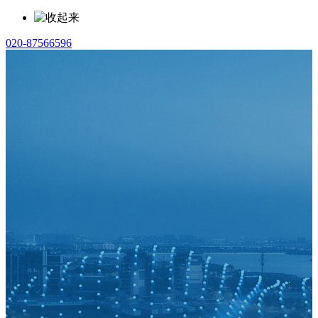
020-87566596